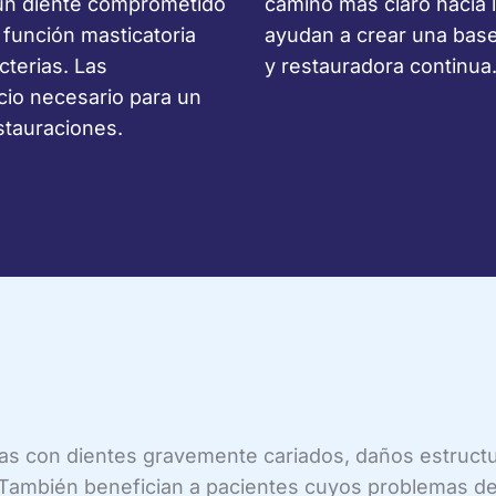
 un diente comprometido
camino más claro hacia l
 función masticatoria
ayudan a crear una base
cterias. Las
y restauradora continua
cio necesario para un
stauraciones.
as con dientes gravemente cariados, daños estruct
También benefician a pacientes cuyos problemas den