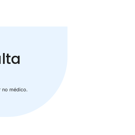
lta
r no médico.