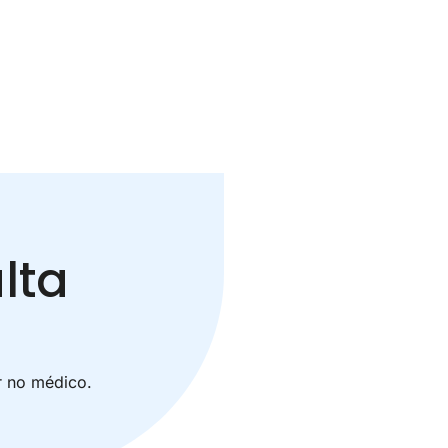
lta
r no médico.