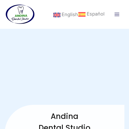
Ir
al
Español
English
contenido
Andina
Dental Studio