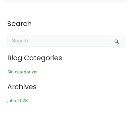
Search
B
u
s
c
Blog Categories
a
r
Sin categorizar
p
o
r
Archives
:
julio 2023